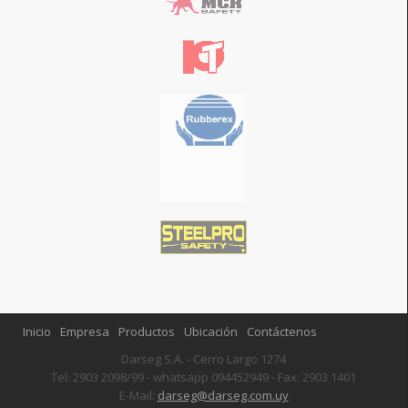
Inicio
Empresa
Productos
Ubicación
Contáctenos
Darseg S.A. - Cerro Largo 1274
Tel: 2903 2098/99 - whatsapp 094452949 - Fax: 2903 1401
E-Mail:
darseg@darseg.com.uy