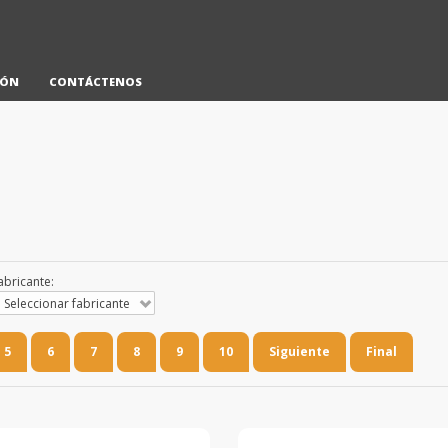
IÓN
CONTÁCTENOS
abricante:
Seleccionar fabricante
5
6
7
8
9
10
Siguiente
Final