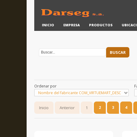
INICIO
EMPRESA
PRODUCTOS
UBICAC
Ordenar por
F
Nombre del fabricante COM_VIRTUEMART_DESC
Inicio
Anterior
1
2
3
4