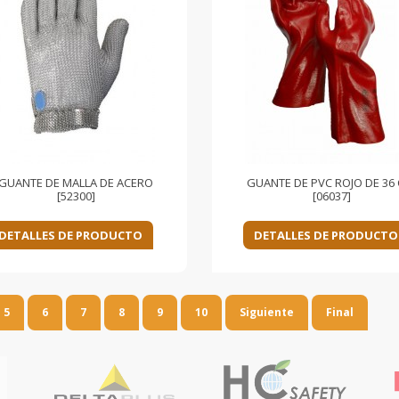
GUANTE DE MALLA DE ACERO
GUANTE DE PVC ROJO DE 36 
[52300]
[06037]
DETALLES DE PRODUCTO
DETALLES DE PRODUCTO
5
6
7
8
9
10
Siguiente
Final