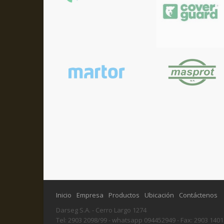
Inicio
Empresa
Productos
Ubicación
Contáctenos
Darseg S.A. - Cerro Largo 1274
Tel: 2903 2098/99 - whatsapp 094452949 - Fax: 2903 1401