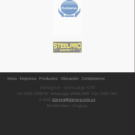
Inicio
Empresa
Productos
Ubicación
Contáctenos
Darseg S.A. - Cerro Largo 1274
Tel: 2903 2098/99 - whatsapp 094452949 - Fax: 2903 1401
E-Mail:
darseg@darseg.com.uy
Montevideo - Uruguay