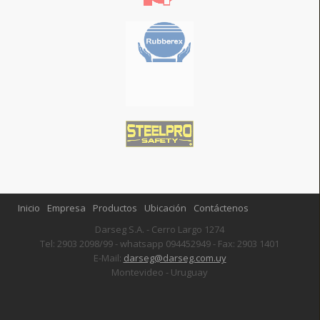
Inicio
Empresa
Productos
Ubicación
Contáctenos
Darseg S.A. - Cerro Largo 1274
Tel: 2903 2098/99 - whatsapp 094452949 - Fax: 2903 1401
E-Mail:
darseg@darseg.com.uy
Montevideo - Uruguay