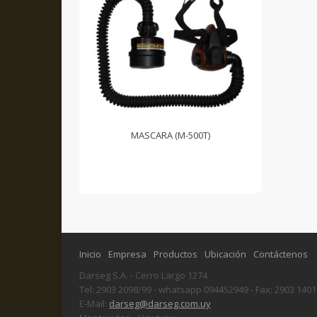
MASCARA (M-500T)
Inicio
Empresa
Productos
Ubicación
Contáctenos
Darseg S.A. - Cerro Largo 1274
Tel: 2903 2098/99 - whatsapp 094452949 - Fax: 2903 1401
E-Mail:
darseg@darseg.com.uy