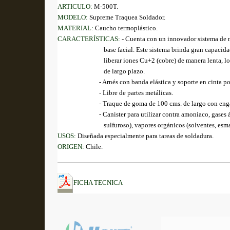
ARTICULO:
M-500T.
MODELO:
Supreme Traquea Soldador.
MATERIAL:
Caucho termoplástico.
CARACTERÍSTICAS:
- Cuenta con un innovador sistema de n
base facial. Este sistema brinda gran capacidad an
liberar iones Cu+2 (cobre) de manera lenta, lo que 
de largo plazo.
- Arnés con banda elástica y soporte en cinta poli
- Libre de partes metálicas.
- Traque de goma de 100 cms. de largo con enganc
- Canister p
ara utilizar contra amoniaco, gases 
sulfuroso),
vapores orgánicos (solventes, esmal
USOS:
Diseñada especialmente para tareas de soldadura.
ORIGEN:
Chile.
FICHA TECNICA