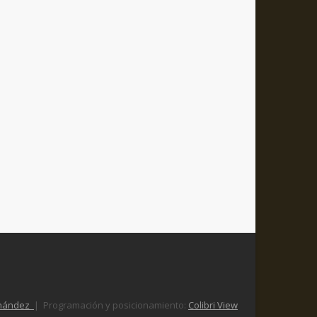
nández
| Programación y posicionamiento:
Colibri View