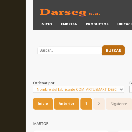
INICIO
EMPRESA
PRODUCTOS
UBICAC
Ordenar por
F
Nombre del fabricante COM_VIRTUEMART_DESC
Inicio
Anterior
1
2
Siguiente
MARTOR