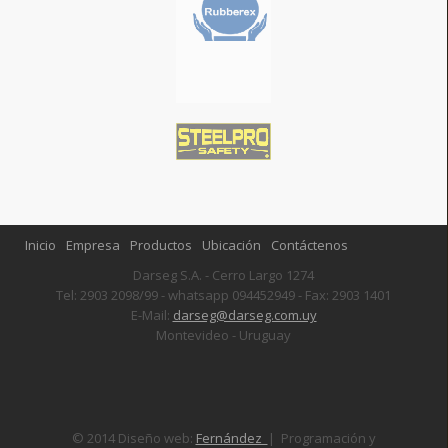
Inicio
Empresa
Productos
Ubicación
Contáctenos
Darseg S.A. - Cerro Largo 1274
Tel: 2903 2098/99 - whatsapp 094452949 - Fax: 2903 1401
E-Mail:
darseg@darseg.com.uy
Montevideo - Uruguay
© 2014 Diseño web:
Fernández
| Programación y