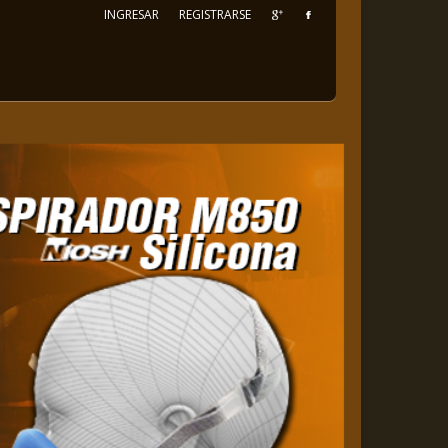
INGRESAR
REGISTRARSE